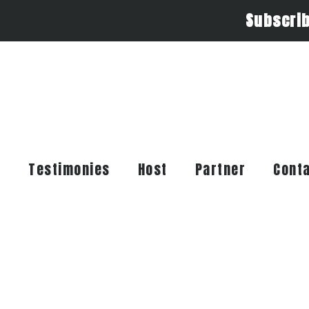
Subscri
t
Testimonies
Host
Partner
Cont