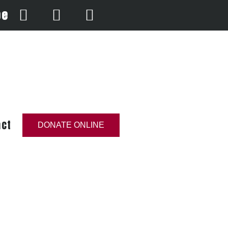
be
act
DONATE ONLINE