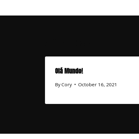
Similar Posts
Olá Mundo!
By
Cory
October 16, 2021